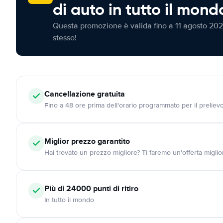
di auto in tutto il mond
Questa promozione è valida fino a 11 agosto 202
stesso!
Cancellazione
gratuita
Fino a 48 ore prima dell'orario programmato per il preliev
Miglior prezzo garantito
Hai trovato un prezzo migliore? Ti faremo un'offerta miglio
Più di 24000
punti di ritiro
In tutto il mondo