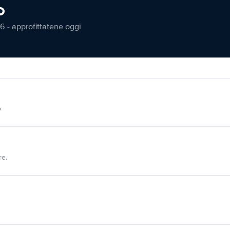
o
6 - approfittatene oggi
o
re.