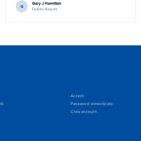
Gary J Hamilton
G
Dublin Airport
Accedi
ti
Password dimenticata
Crea account