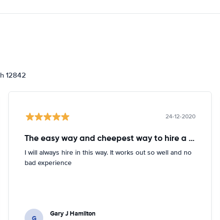
ch 12842
24-12-2020
The easy way and cheepest way to hire a car
I will always hire in this way. It works out so well and no
bad experience
Gary J Hamilton
G