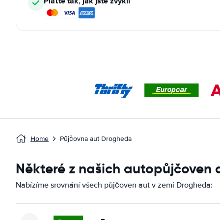
Plaťte tak, jak jste zvyklí
Home
Půjčovna aut Drogheda
Některé z našich autopůjčoven
Nabízíme srovnání všech půjčoven aut v zemi Drogheda: