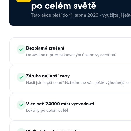
po celém světě
Tato akce platí do 11. srpna 2026 - využijte ji ješ
Bezplatné zrušení
Do 48 hodin před plánovaným časem vyzvednutí.
Záruka nejlepší ceny
Našli jste lepší cenu? Nabídneme vám ještě výhodnější ce
Více než 24000 míst vyzvednutí
Lokality po celém světě