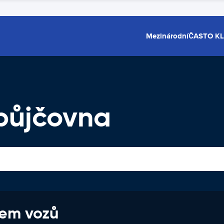
Mezinárodní
ČASTO K
půjčovna
jem vozů