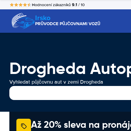
9.1
Hodnocení zákazníků
/ 10
Irsko
PRŮVODCE PŮJČOVNAMI VOZŮ
Drogheda Auto
Vyhledat půjčovnu aut v zemi Drogheda
Až 20% sleva na proná