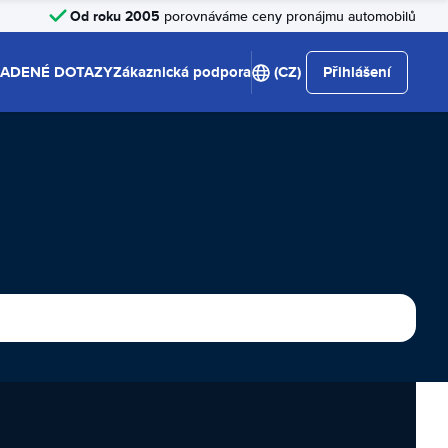
Od roku 2005
porovnáváme ceny pronájmu automobilů
LADENÉ DOTAZY
Zákaznická podpora
(CZ)
Přihlášení