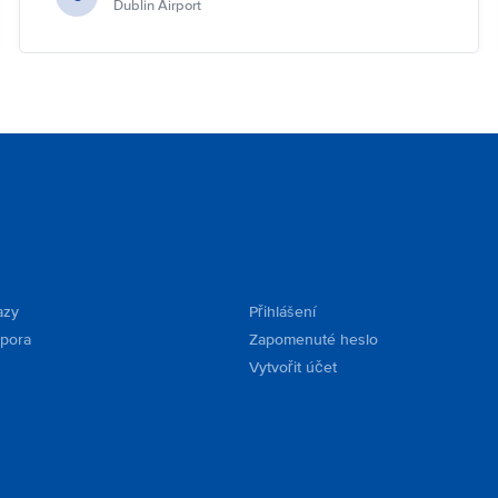
Dublin Airport
azy
Přihlášení
dpora
Zapomenuté heslo
Vytvořit účet