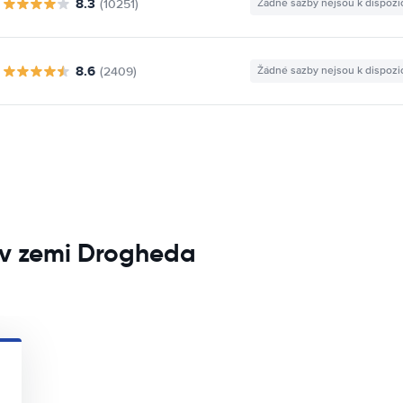
8.3
(10251)
Žádné sazby nejsou k dispozi
8.6
(2409)
Žádné sazby nejsou k dispozi
 v zemi Drogheda