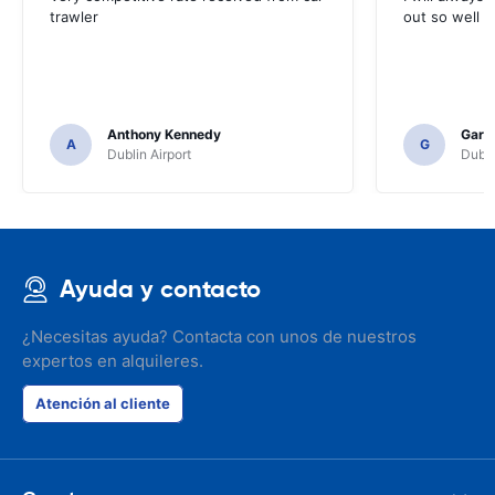
trawler
out so well 
Anthony Kennedy
Gary 
A
G
Dublin Airport
Dubli
Ayuda y contacto
¿Necesitas ayuda? Contacta con unos de nuestros
expertos en alquileres.
Atención al cliente