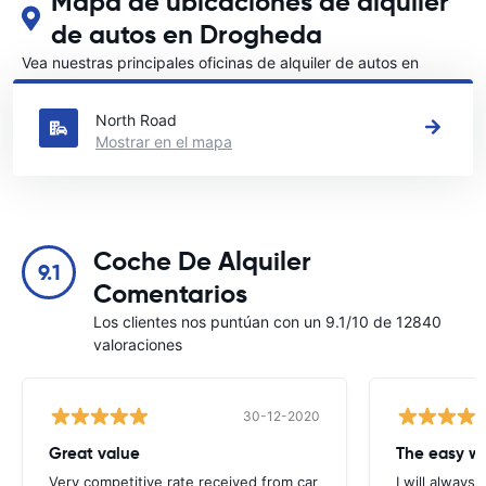
Mapa de ubicaciones de alquiler
de autos en Drogheda
Vea nuestras principales oficinas de alquiler de autos en
Drogheda
North Road
Mostrar en el mapa
Coche De Alquiler
9.1
Comentarios
Los clientes nos puntúan con un 9.1/10 de 12840
valoraciones
30-12-2020
Great value
Very competitive rate received from car
I will always 