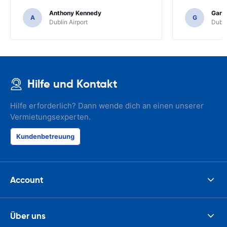
Anthony Kennedy
Gary 
A
G
Dublin Airport
Dubli
Hilfe und Kontakt
Hilfe erforderlich? Dann wende dich an einen unserer
Vermietungsexperten.
Kundenbetreuung
Account
Über uns