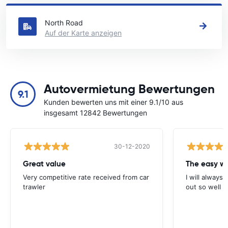
Drogheda an
North Road
Auf der Karte anzeigen
Autovermietung Bewertungen
9.1
Kunden bewerten uns mit einer 9.1/10 aus
insgesamt 12842 Bewertungen
30-12-2020
Great value
Very competitive rate received from car
I will always 
trawler
out so well 