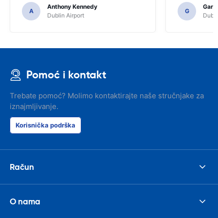
Anthony Kennedy
Gary 
A
G
Dublin Airport
Dubli
Pomoć i kontakt
Trebate pomoć? Molimo kontaktirajte naše stručnjake za
iznajmljivanje.
Korisnička podrška
Račun
O nama