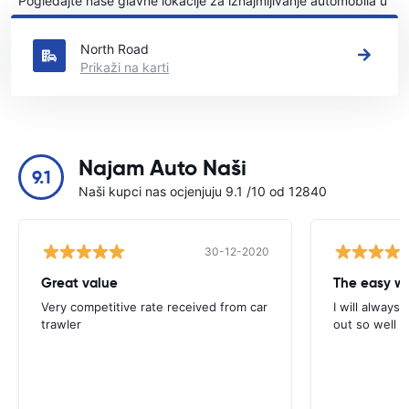
Pogledajte naše glavne lokacije za iznajmljivanje automobila u
Drogheda
North Road
Prikaži na karti
Najam Auto Naši
9.1
Naši kupci nas ocjenjuju 9.1 /10 od 12840
30-12-2020
Great value
Very competitive rate received from car
I will always 
trawler
out so well 