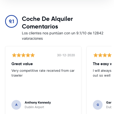
Coche De Alquiler
9.1
Comentarios
Los clientes nos puntúan con un 9.1/10 de 12842
valoraciones
30-12-2020
Great value
Very competitive rate received from car
I will always 
trawler
out so well 
Anthony Kennedy
Gary 
A
G
Dublin Airport
Dubli