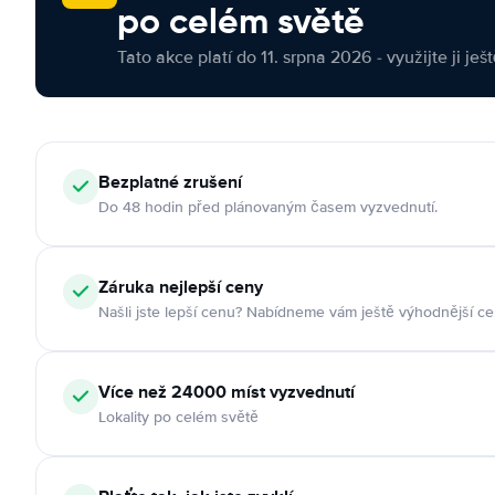
po celém světě
Tato akce platí do 11. srpna 2026 - využijte ji ješ
Bezplatné zrušení
Do 48 hodin před plánovaným časem vyzvednutí.
Záruka nejlepší ceny
Našli jste lepší cenu? Nabídneme vám ještě výhodnější ce
Více než 24000 míst vyzvednutí
Lokality po celém světě