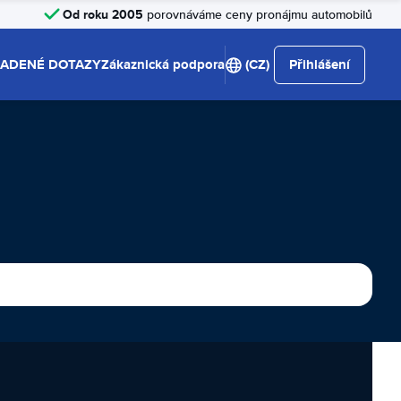
Od roku 2005
porovnáváme ceny pronájmu automobilů
LADENÉ DOTAZY
Zákaznická podpora
(CZ)
Přihlášení