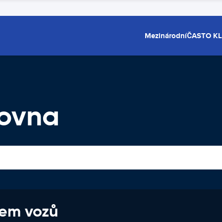
Mezinárodní
ČASTO K
čovna
jem vozů