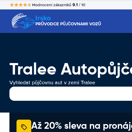
9.1
Hodnocení zákazníků
/ 10
Irsko
PRŮVODCE PŮJČOVNAMI VOZŮ
Tralee Autopůj
Vyhledat půjčovnu aut v zemi Tralee
Až 20% sleva na proná