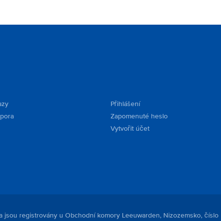
azy
Přihlášení
dpora
Zapomenuté heslo
Vytvořit účet
. a jsou registrovány u Obchodní komory Leeuwarden, Nizozemsko, číslo