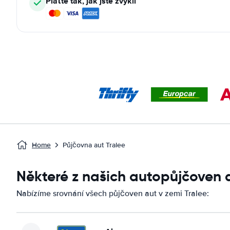
Plaťte tak, jak jste zvyklí
Home
Půjčovna aut Tralee
Některé z našich autopůjčoven 
Nabízíme srovnání všech půjčoven aut v zemi Tralee: