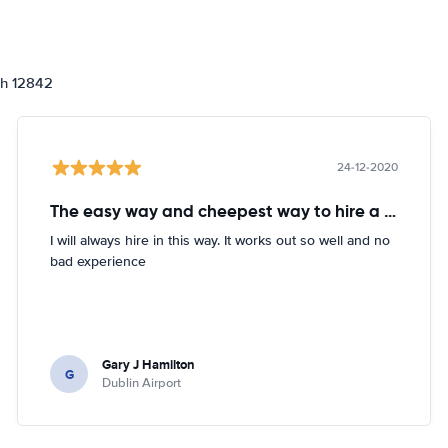
ch 12842
24-12-2020
The easy way and cheepest way to hire a car
I will always hire in this way. It works out so well and no
bad experience
Gary J Hamilton
G
Dublin Airport