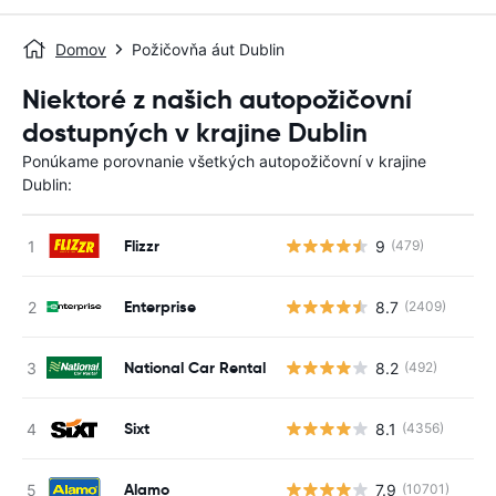
Domov
Požičovňa áut Dublin
Niektoré z našich autopožičovní
dostupných v krajine Dublin
Ponúkame porovnanie všetkých autopožičovní v krajine
Dublin:
Flizzr
9
(479)
Enterprise
8.7
(2409)
National Car Rental
8.2
(492)
Sixt
8.1
(4356)
Alamo
7.9
(10701)