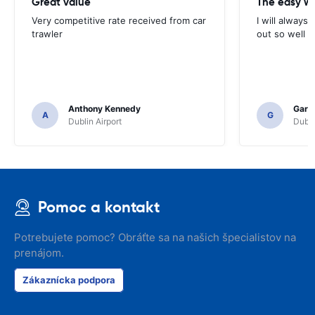
Great value
Very competitive rate received from car
I will always 
trawler
out so well 
Anthony Kennedy
Gary 
A
G
Dublin Airport
Dubli
Pomoc a kontakt
Potrebujete pomoc? Obráťte sa na našich špecialistov na
prenájom.
Zákaznícka podpora