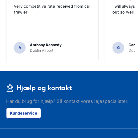
Very competitive rate received from car
I will always 
trawler
out so well 
Anthony Kennedy
Gary 
A
G
Dublin Airport
Dubli
Hjælp og kontakt
Har du brug for hjælp? Så kontakt vores lejespecialister.
Kundeservice