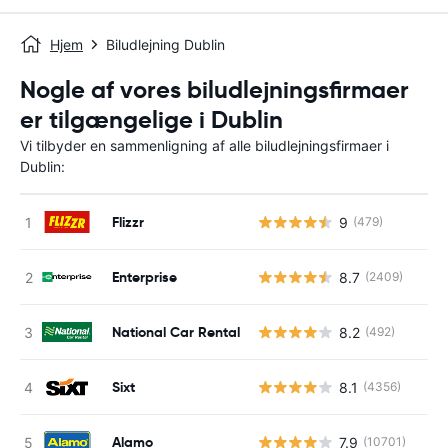
Hjem
Biludlejning Dublin
Nogle af vores biludlejningsfirmaer
er tilgængelige i Dublin
Vi tilbyder en sammenligning af alle biludlejningsfirmaer i
Dublin:
Flizzr
9
(479)
Enterprise
8.7
(2409)
National Car Rental
8.2
(492)
Sixt
8.1
(4356)
Alamo
7.9
(10701)