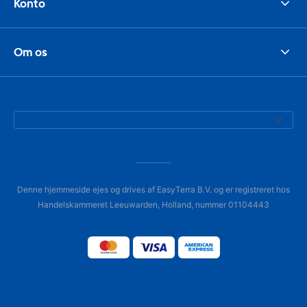
Konto
Om os
Denne hjemmeside ejes og drives af EasyTerra B.V. og er registreret hos
Handelskammeret Leeuwarden, Holland, nummer 01104443