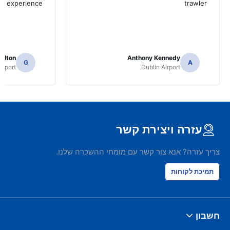
ad experience
trawler
ilton
Anthony Kennedy
G
A
irport
Dublin Airport
עזרה ויצירת קשר
צריך עזרה? אנא צור קשר עם מומחי ההשכרה שלנו.
תמיכת לקוחות
חשבון