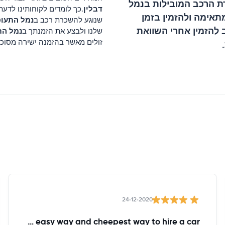
ת הרכב המובילות ב
נמל
דבלין
.כך לומדים לקוחותינו לדע
תאימה ולהזמין בזמן
נמל התעופ
שנוגע להשכרת רכב ב
 להזמין אחרי השוואת
נמל הת
שלנו ולבצע את הזמנתך ב
זולים מאשר בהזמנה ישירה מסוכנ
24-12-2020
The easy way and cheepest way to hire a car