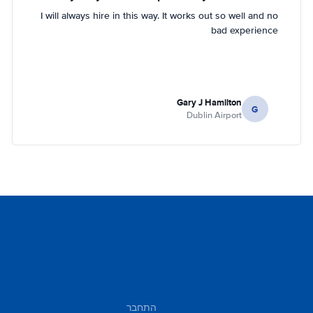
I will always hire in this way. It works out so well and no
bad experience
Gary J Hamilton
G
Dublin Airport
התחבר