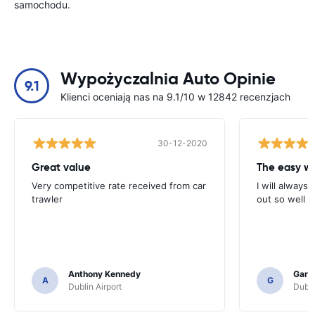
samochodu.
Wypożyczalnia Auto Opinie
9.1
Klienci oceniają nas na 9.1/10 w 12842 recenzjach
30-12-2020
Great value
Very competitive rate received from car
I will always 
trawler
out so well 
Anthony Kennedy
Gary 
A
G
Dublin Airport
Dubli