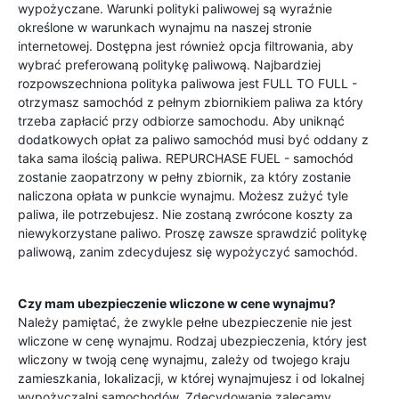
wypożyczane. Warunki polityki paliwowej są wyraźnie
określone w warunkach wynajmu na naszej stronie
internetowej. Dostępna jest również opcja filtrowania, aby
wybrać preferowaną politykę paliwową. Najbardziej
rozpowszechniona polityka paliwowa jest FULL TO FULL -
otrzymasz samochód z pełnym zbiornikiem paliwa za który
trzeba zapłacić przy odbiorze samochodu. Aby uniknąć
dodatkowych opłat za paliwo samochód musi być oddany z
taka sama ilością paliwa. REPURCHASE FUEL - samochód
zostanie zaopatrzony w pełny zbiornik, za który zostanie
naliczona opłata w punkcie wynajmu. Możesz zużyć tyle
paliwa, ile potrzebujesz. Nie zostaną zwrócone koszty za
niewykorzystane paliwo. Proszę zawsze sprawdzić politykę
paliwową, zanim zdecydujesz się wypożyczyć samochód.
Czy mam ubezpieczenie wliczone w cene wynajmu?
Należy pamiętać, że zwykle pełne ubezpieczenie nie jest
wliczone w cenę wynajmu. Rodzaj ubezpieczenia, który jest
wliczony w twoją cenę wynajmu, zależy od twojego kraju
zamieszkania, lokalizacji, w której wynajmujesz i od lokalnej
wypożyczalni samochodów. Zdecydowanie zalecamy