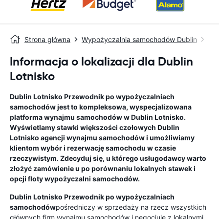
Strona główna
Wypożyczalnia samochodów Dublin
Dub
Informacja o lokalizacji dla Dublin
Lotnisko
Dublin Lotnisko
Przewodnik po wypożyczalniach
samochodów
jest to kompleksowa, wyspecjalizowana
platforma wynajmu samochodów w
Dublin Lotnisko
.
Wyświetlamy stawki większości czołowych
Dublin
Lotnisko
agencji wynajmu samochodów i umożliwiamy
klientom wybór i rezerwację samochodu w czasie
rzeczywistym. Zdecyduj się, u którego usługodawcy warto
złożyć zamówienie u po porównaniu lokalnych stawek i
opcji floty wypożyczalni samochodów.
Dublin Lotnisko
Przewodnik po wypożyczalniach
samochodów
pośredniczy w sprzedaży na rzecz wszystkich
głównych firm wynajmu samochodów i negocjuje z lokalnymi