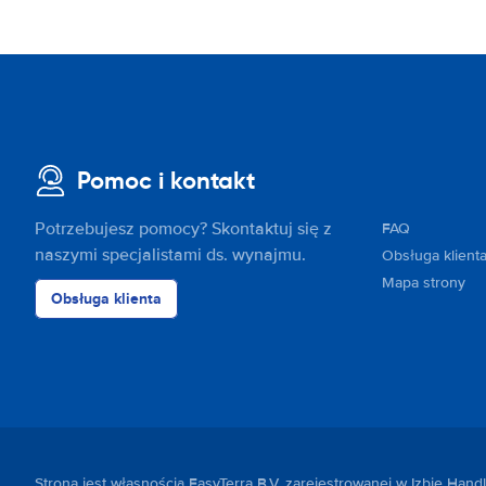
294 N Circular Rd
Pokaż na mapie
35-39 Old Killmainham Road
Pokaż na mapie
Pomoc i kontakt
35-39 Old Kilmainham
Pokaż na mapie
Potrzebujesz pomocy? Skontaktuj się z
FAQ
38 Glenageary Park
naszymi specjalistami ds. wynajmu.
Obsługa klient
Pokaż na mapie
Mapa strony
Obsługa klienta
Advance Business Park, Swords Rd
Pokaż na mapie
Collinstown Business Park, Swords
Rd
Pokaż na mapie
Strona jest własnością EasyTerra B.V. zarejestrowanej w Izbie Ha