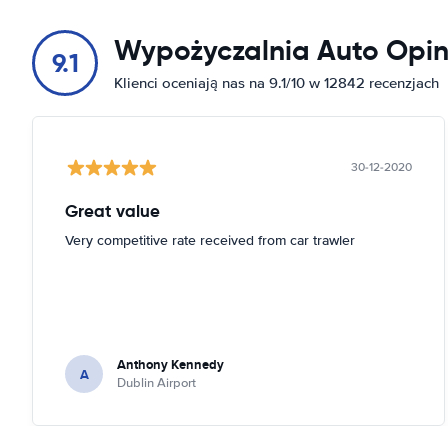
151 Drumcondra Rd Lower
Wypożyczalnia Auto Opin
Pokaż na mapie
9.1
Klienci oceniają nas na 9.1/10 w 12842 recenzjach
151 S Circular Rd
Pokaż na mapie
16 S Lotts Rd
30-12-2020
Pokaż na mapie
Great value
2 Earlsfort Terrace
Very competitive rate received from car trawler
Pokaż na mapie
2 Haddington Rd
Pokaż na mapie
2-3 Old Belgard Rd
Anthony Kennedy
A
Pokaż na mapie
Dublin Airport
26 Lombard St E
Pokaż na mapie