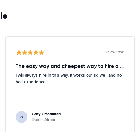
ie
24-12-2020
The easy way and cheepest way to hire a car
I will always hire in this way. It works out so well and no
bad experience
Gary J Hamilton
G
Dublin Airport