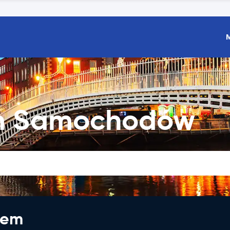
m Samochodów
jem