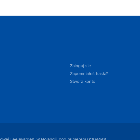
Zaloguj się
a
Zapomniałeś hasła?
Stwórz konto
ndlowej Leeuwarden, w Holandii, pod numerem 01104443.