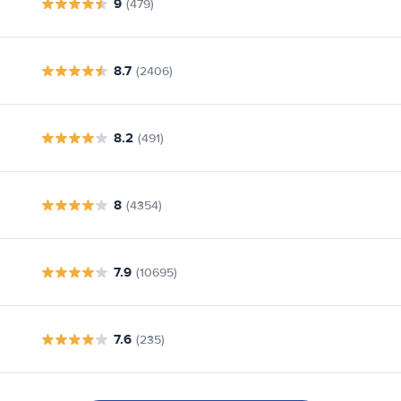
9
(479)
8.7
(2406)
8.2
(491)
8
(4354)
7.9
(10695)
7.6
(235)