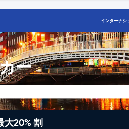
インターナシ
タカー
大20% 割