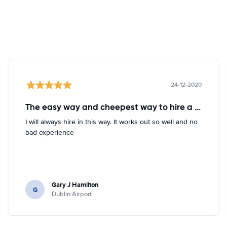
24-12-2020
The easy way and cheepest way to hire a car
I will always hire in this way. It works out so well and no
bad experience
Gary J Hamilton
G
Dublin Airport