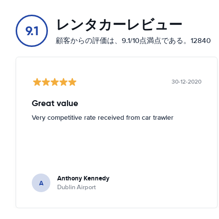
151 Drumcondra Rd Lower
地図上に表示する
レンタカーレビュー
9.1
151 S Circular Rd
顧客からの評価は、9.1/10点満点である。12840
地図上に表示する
16 S Lotts Rd
地図上に表示する
30-12-2020
2 Earlsfort Terrace
Great value
地図上に表示する
Very competitive rate received from car trawler
2 Haddington Rd
地図上に表示する
2-3 Old Belgard Rd
地図上に表示する
Anthony Kennedy
A
Dublin Airport
26 Lombard St E
地図上に表示する