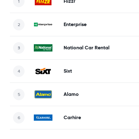
Flizzr
Enterprise
National Car Rental
Sixt
Alamo
Carhire