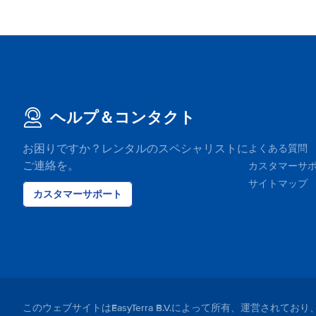
294 N Circular Rd
地図上に表示する
35-39 Old Killmainham Road
地図上に表示する
35-39 Old Kilmainham
地図上に表示する
ヘルプ＆コンタクト
38 Glenageary Park
お困りですか？レンタルのスペシャリストに
よくある質問
地図上に表示する
ご連絡を。
カスタマーサ
サイトマップ
Advance Business Park, Swords Rd
カスタマーサポート
地図上に表示する
Collinstown Business Park, Swords
Rd
地図上に表示する
Eastlands Car Hire Compound
地図上に表示する
このウェブサイトはEasyTerra B.V.によって所有、運営さ