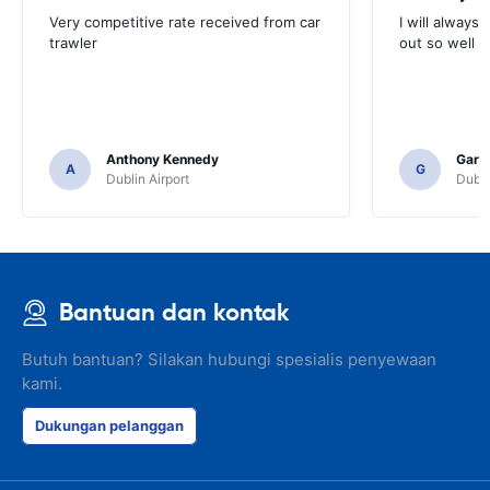
Very competitive rate received from car
I will always 
trawler
out so well 
Anthony Kennedy
Gary 
A
G
Dublin Airport
Dubli
Bantuan dan kontak
Butuh bantuan? Silakan hubungi spesialis penyewaan
kami.
Dukungan pelanggan