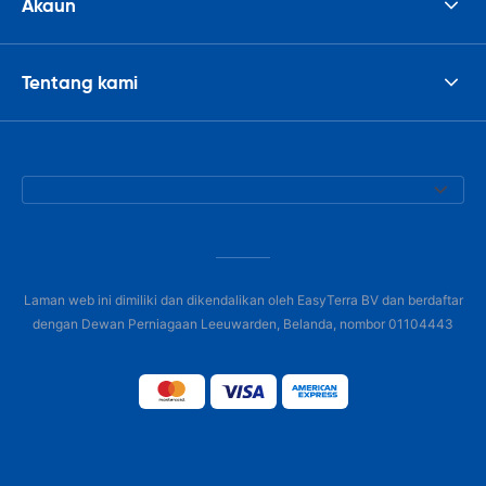
Akaun
Tentang kami
Laman web ini dimiliki dan dikendalikan oleh EasyTerra BV dan berdaftar
dengan Dewan Perniagaan Leeuwarden, Belanda, nombor 01104443