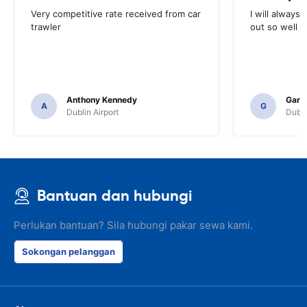
Very competitive rate received from car
I will always 
trawler
out so well 
Anthony Kennedy
Gary 
A
G
Dublin Airport
Dubli
Bantuan dan hubungi
Perlukan bantuan? Sila hubungi pakar sewa kami.
Sokongan pelanggan