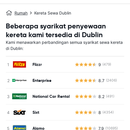
Rumah
Kereta Sewa Dublin
Beberapa syarikat penyewaan
kereta kami tersedia di Dublin
Kami menawarkan perbandingan semua syarikat sewa kereta
di Dublin:
Flizzr
9
(479)
Enterprise
8.7
(2406)
National Car Rental
8.2
(491)
Sixt
8
(4354)
Alamo
7.9
(10695)