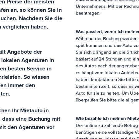
nen Preise der meisten
Unternehmens. Mit der Rechnun
afen
an, so können Sie in
beantragen.
buchen. Nachdem Sie die
 verglichen haben,
Was passiert, wenn ich meine
Während der Buchung werden Si
spät kommen und das Auto zur
ält Angebote der
Sie sich dringend an die örtl
 lokalen Agenturen in
basiert auf 24 Stunden und ei
des Autos nach der angegeben
en besten Service in
es hängt vom lokalen Anbieter
rleisten. So wissen
haben, kontaktieren Sie bitte 
fen
immer den
bestimmten Zeit, so dass es wich
ten.
Auto für sie zu halten. Um Üb
überprüfen Sie bitte die allg
hen Ihr Mietauto in
n, dass eine Buchung mit
Wie bezahle ich meinen Miet
Der online zu zahlende Betrag
 mit den Agenturen vor
benötigen eine vollständige V