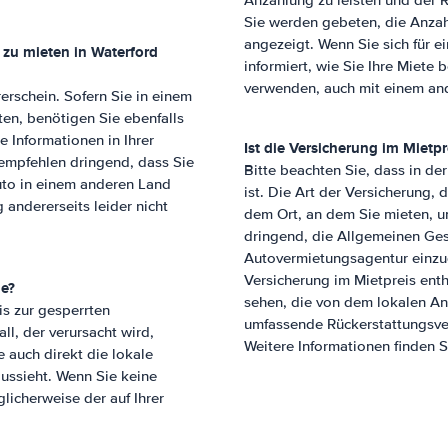
Anzahlung zu leisten und der R
Sie werden gebeten, die Anzah
angezeigt. Wenn Sie sich für e
 zu mieten in
Waterford
informiert, wie Sie Ihre Miete
verwenden, auch mit einem a
erschein. Sofern Sie in einem
en, benötigen Sie ebenfalls
e Informationen in Ihrer
Ist die Versicherung im Mietpr
 empfehlen dringend, dass Sie
Bitte beachten Sie, dass in de
Auto in einem anderen Land
ist. Die Art der Versicherung, 
andererseits leider nicht
dem Ort, an dem Sie mieten, u
dringend, die Allgemeinen Ge
Autovermietungsagentur einzug
Versicherung im Mietpreis enth
ge?
sehen, die von dem lokalen An
s zur gesperrten
umfassende Rückerstattungsver
ll, der verursacht wird,
Weitere Informationen finden S
e auch direkt die lokale
ussieht. Wenn Sie keine
licherweise der auf Ihrer