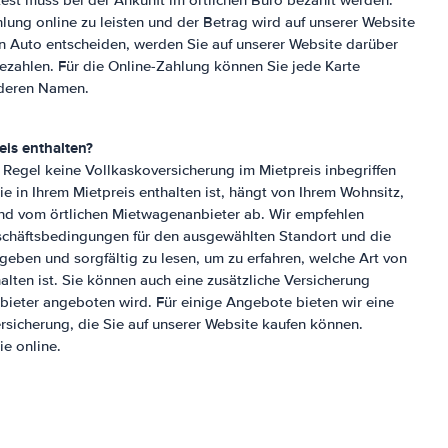
est muss bei der Ankunft im örtlichen Büro bezahlt werden.
lung online zu leisten und der Betrag wird auf unserer Website
in Auto entscheiden, werden Sie auf unserer Website darüber
 bezahlen. Für die Online-Zahlung können Sie jede Karte
nderen Namen.
eis enthalten?
r Regel keine Vollkaskoversicherung im Mietpreis inbegriffen
die in Ihrem Mietpreis enthalten ist, hängt von Ihrem Wohnsitz,
nd vom örtlichen Mietwagenanbieter ab. Wir empfehlen
schäftsbedingungen für den ausgewählten Standort und die
eben und sorgfältig zu lesen, um zu erfahren, welche Art von
alten ist. Sie können auch eine zusätzliche Versicherung
bieter angeboten wird. Für einige Angebote bieten wir eine
sicherung, die Sie auf unserer Website kaufen können.
ie online.