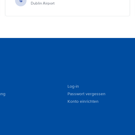
G
Dublin Airport
Log-in
ung
Passwort vergessen
Konto einrichten