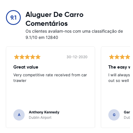
Aluguer De Carro
9.1
Comentários
Os clientes avaliam-nos com uma classificação de
9.1/10 em 12840
30-12-2020
Great value
Very competitive rate received from car
I will always 
trawler
out so well 
Anthony Kennedy
Gary 
A
G
Dublin Airport
Dubli