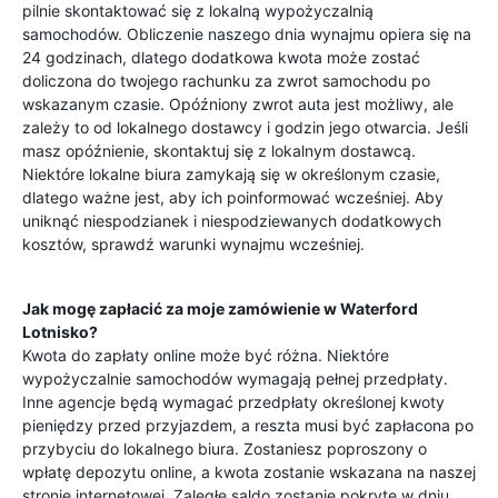
pilnie skontaktować się z lokalną wypożyczalnią
samochodów. Obliczenie naszego dnia wynajmu opiera się na
24 godzinach, dlatego dodatkowa kwota może zostać
doliczona do twojego rachunku za zwrot samochodu po
wskazanym czasie. Opóźniony zwrot auta jest możliwy, ale
zależy to od lokalnego dostawcy i godzin jego otwarcia. Jeśli
masz opóźnienie, skontaktuj się z lokalnym dostawcą.
Niektóre lokalne biura zamykają się w określonym czasie,
dlatego ważne jest, aby ich poinformować wcześniej. Aby
uniknąć niespodzianek i niespodziewanych dodatkowych
kosztów, sprawdź warunki wynajmu wcześniej.
Jak mogę zapłacić za moje zamówienie w
Waterford
Lotnisko
?
Kwota do zapłaty online może być różna. Niektóre
wypożyczalnie samochodów wymagają pełnej przedpłaty.
Inne agencje będą wymagać przedpłaty określonej kwoty
pieniędzy przed przyjazdem, a reszta musi być zapłacona po
przybyciu do lokalnego biura. Zostaniesz poproszony o
wpłatę depozytu online, a kwota zostanie wskazana na naszej
stronie internetowej. Zaległe saldo zostanie pokryte w dniu