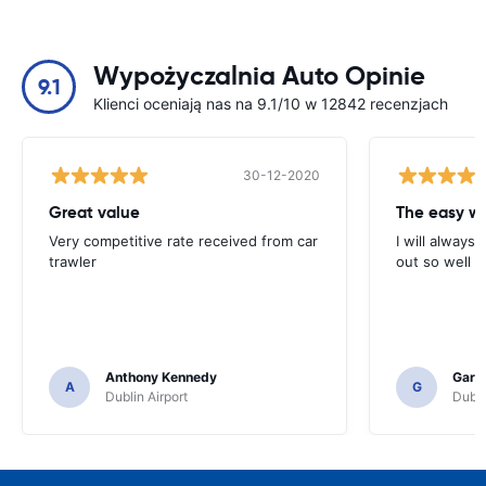
Wypożyczalnia Auto Opinie
9.1
Klienci oceniają nas na 9.1/10 w 12842 recenzjach
30-12-2020
Great value
Very competitive rate received from car
I will always 
trawler
out so well 
Anthony Kennedy
Gary 
A
G
Dublin Airport
Dubli