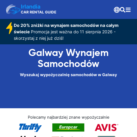
Irlandia
CAR RENTAL GUIDE
Do 20% zniżki na wynajem samochodów na całym
świecie
Promocja jest ważna do 11 sierpnia 2026 -
skorzystaj z niej już dziś!
Galway Wynajem
Samochodów
Wyszukaj wypożyczalnię samochodów w Galway
Polecamy najbardziej znane wypożyczalnie