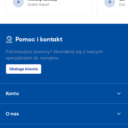
A
G
Dublin Airport
Dubli
Pomoc i kontakt
Potrzebujesz pomocy? Skontaktuj się z naszymi
specjalistami ds. wynajmu.
Obsługa klienta
Konto
O nas