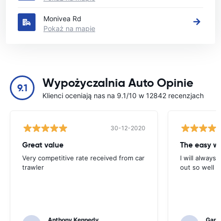
Monivea Rd
Pokaż na mapie
Wypożyczalnia Auto Opinie
9.1
Klienci oceniają nas na 9.1/10 w 12842 recenzjach
30-12-2020
Great value
Very competitive rate received from car
I will always 
trawler
out so well 
Anthony Kennedy
Gary 