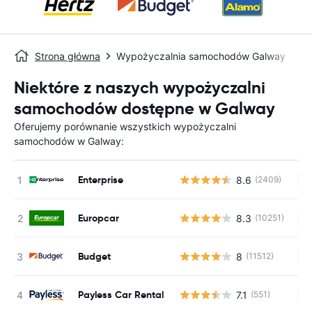
Strona główna
Wypożyczalnia samochodów Galway
Niektóre z naszych wypożyczalni
samochodów dostępne w Galway
Oferujemy porównanie wszystkich wypożyczalni
samochodów w Galway:
Enterprise
8.6
(2409)
Br
Europcar
8.3
(10251)
Br
Budget
8
(11512)
Br
Payless Car Rental
7.1
(551)
Br