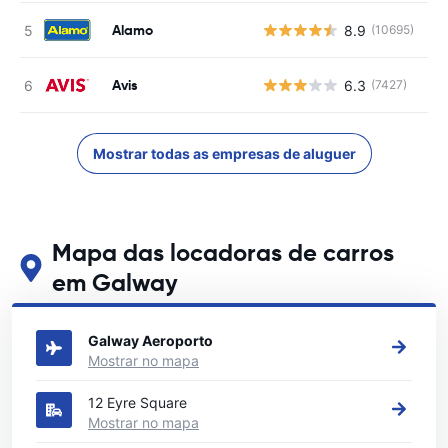
Alamo
8.9
(10695)
N
Avis
6.3
(7427)
N
Mostrar todas as empresas de aluguer
Mapa das locadoras de carros
em Galway
Veja nossos principais locais de aluguel de carros em Galway
Galway Aeroporto
Mostrar no mapa
12 Eyre Square
Mostrar no mapa