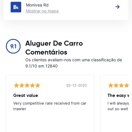
Monivea Rd
Mostrar no mapa
Aluguer De Carro
9.1
Comentários
Os clientes avaliam-nos com uma classificação de
9.1/10 em 12840
30-12-2020
Great value
Very competitive rate received from car
I will always 
trawler
out so well 