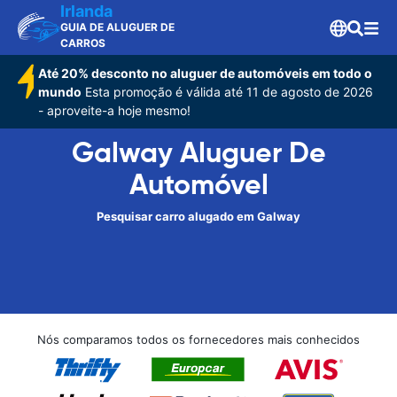
Irlanda
GUIA DE ALUGUER DE
CARROS
Até 20% desconto no aluguer de automóveis em todo o
mundo
Esta promoção é válida até 11 de agosto de 2026
- aproveite-a hoje mesmo!
Galway Aluguer De
Automóvel
Pesquisar carro alugado em Galway
Nós comparamos todos os fornecedores mais conhecidos