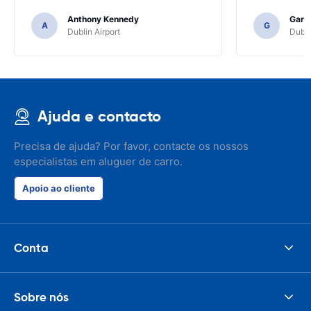
Anthony Kennedy
Gary 
A
G
Dublin Airport
Dubli
Ajuda e contacto
Precisa de ajuda? Por favor, contacte os nossos
especialistas em aluguer de carro.
Apoio ao cliente
Conta
Sobre nós