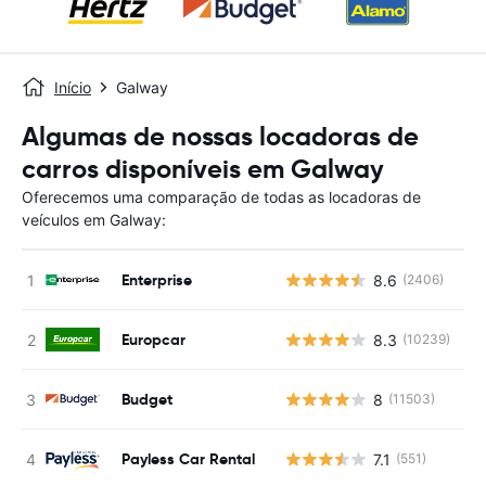
Início
Galway
Algumas de nossas locadoras de
carros disponíveis em Galway
Oferecemos uma comparação de todas as locadoras de
veículos em Galway:
Enterprise
8.6
(2406)
N
Europcar
8.3
(10239)
N
Budget
8
(11503)
N
Payless Car Rental
7.1
(551)
N