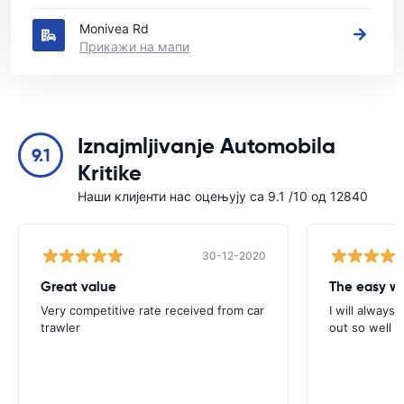
Monivea Rd
Прикажи на мапи
Iznajmljivanje Automobila
9.1
Kritike
Наши клијенти нас оцењују са 9.1 /10 од 12840
30-12-2020
Great value
Very competitive rate received from car
I will always 
trawler
out so well 