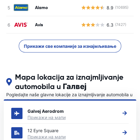
Alamo
8.9
(10695)
Н
Avis
6.3
(7427)
Н
Прикажи све компаније за изнајмљивање
Mapa lokacija za iznajmljivanje
automobila u Галвеј
Pogledajte naše glavne lokacije za iznajmljivanje automobila u
{COUNTRI}
Galvej Aerodrom
Прикажи на мапи
12 Eyre Square
Прикажи на мапи