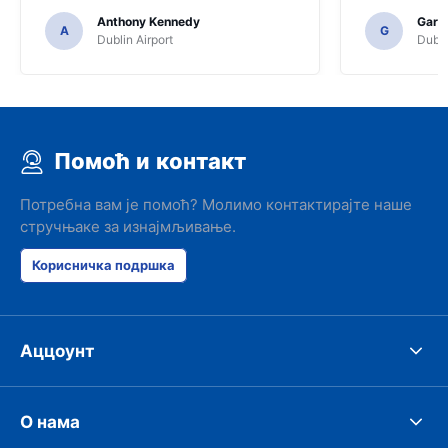
Anthony Kennedy
Gary 
A
G
Dublin Airport
Dubli
Помоћ и контакт
Потребна вам је помоћ? Молимо контактирајте наше
стручњаке за изнајмљивање.
Корисничка подршка
Аццоунт
О нама