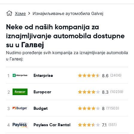
Хоме
Изнајмљивање аутомобила Galvej
Neke od naših kompanija za
iznajmljivanje automobila dostupne
su u Галвеј
Nudimo poređenje svih kompanija za iznajmljivanje automobila
u Галвеј:
Enterprise
8.6
(2406)
Н
Europcar
8.3
(10239)
Н
Budget
8
(11503)
Н
Payless Car Rental
7.1
(551)
Н