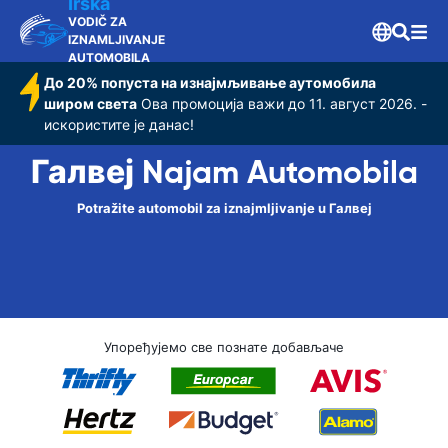
Irska
VODIČ ZA
IZNAMLJIVANJE
AUTOMOBILA
До 20% попуста на изнајмљивање аутомобила
широм света
Ова промоција важи до 11. август 2026. -
искористите је данас!
Галвеј Najam Automobila
Potražite automobil za iznajmljivanje u Галвеј
Упоређујемо све познате добављаче