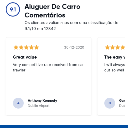
Aluguer De Carro
9.1
Comentários
Os clientes avaliam-nos com uma classificação de
9.1/10 em 12842
30-12-2020
Great value
Very competitive rate received from car
I will always 
trawler
out so well 
Anthony Kennedy
Gary 
A
G
Dublin Airport
Dubli