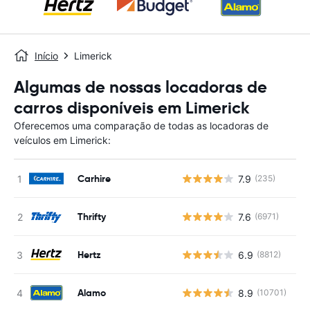
Início
Limerick
Algumas de nossas locadoras de
carros disponíveis em Limerick
Oferecemos uma comparação de todas as locadoras de
veículos em Limerick:
Carhire
7.9
(235)
N
Thrifty
7.6
(6971)
N
Hertz
6.9
(8812)
N
Alamo
8.9
(10701)
N