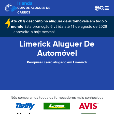
Irlanda
GUIA DE ALUGUER DE
CARROS
Até 20% desconto no aluguer de automóveis em todo o
mundo
Esta promoção é válida até 11 de agosto de 2026
- aproveite-a hoje mesmo!
Limerick Aluguer De
Automóvel
Pesquisar carro alugado em Limerick
Nós comparamos todos os fornecedores mais conhecidos