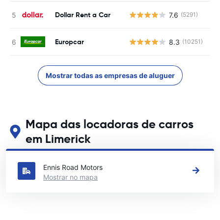
Dollar Rent a Car
7.6
(5291)
N
Europcar
8.3
(10251)
N
Mostrar todas as empresas de aluguer
Mapa das locadoras de carros
em Limerick
Veja nossos principais locais de aluguel de carros em Limerick
Ennis Road Motors
Mostrar no mapa