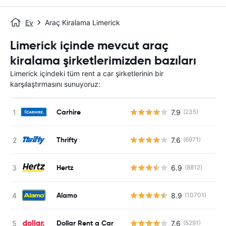
Ev
Araç Kiralama Limerick
Limerick içinde mevcut araç
kiralama şirketlerimizden bazıları
Limerick içindeki tüm rent a car şirketlerinin bir
karşılaştırmasını sunuyoruz:
Carhire
7.9
(235)
Thrifty
7.6
(6971)
Hertz
6.9
(8812)
Alamo
8.9
(10701)
Dollar Rent a Car
7.6
(5291)