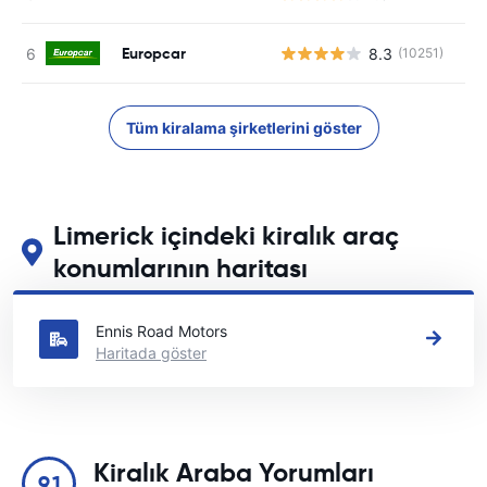
Europcar
8.3
(10251)
Tüm kiralama şirketlerini göster
Limerick içindeki kiralık araç
konumlarının haritası
Limerick içindeki başlıca araç kiralama yerlerimizi görün
Ennis Road Motors
Haritada göster
Kiralık Araba Yorumları
9.1