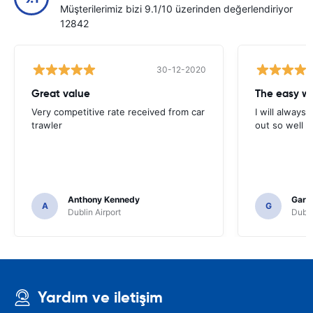
Müşterilerimiz bizi 9.1/10 üzerinden değerlendiriyor
12842
30-12-2020
Great value
Very competitive rate received from car
I will always 
trawler
out so well 
Anthony Kennedy
Gary 
A
G
Dublin Airport
Dubli
Yardım ve iletişim