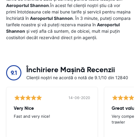
Aeroportul Shannon
.În acest fel clienții noștri știu că vor
primi întotdeauna cele mai bune tarife și servicii pentru mașina
închiriată în
Aeroportul Shannon
. În 3 minute, puteți compara
tarifele noastre și vă puteți rezerva masina în
Aeroportul
Shannon
și veți afla că suntem, de obicei, mult mai puțin
costisitori decât rezervând direct prin agenții.
Închiriere Mașină Recenzii
9.1
Clienții noștri ne acordă o notă de 9.1/10 din 12840
14-06-2020
Very Nice
Great valu
Fast and very nice!
Very competit
trawler