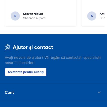
Steven Niquet
Anth
S
A
Shannon Airport
Dubli
Ajutor și contact
Aveți nevoie de ajutor? Vă rugăm să contactați specialiștii
noștri în închirieri.
Asistență pentru clienți
Cont