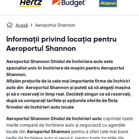
Acasă
Aeroportul Shannon
Informații privind locația pentru
Aeroportul Shannon
Aeroportul Shannon
Ghidul de închiriere auto
este
specialist unic în închiriere de mașini pentru
Aeroportul
Shannon
.
Afișăm prețurile de la cele mai importante firme de închiriri
auto din
Aeroportul Shannon
și puteți să vă alegeți mașina
și să o rezervați in timp real. Decideți singur ce să rezervați,
după ce comparați tarifele și opțiunile oferite de flota
firmelor de închirieri auto locale
Aeroportul Shannon
Ghidul de închirieri auto
cuprinde toate
marile companii de închiriere auto și negociază cu agențiile
locale din
Aeroportul Shannon
pentru a oferi cele mai bune
tarife de închiriere auto și servicii, pentru toate locațiile din