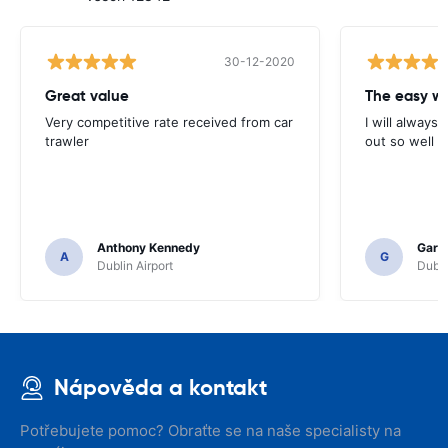
30-12-2020
Great value
Very competitive rate received from car
I will always 
trawler
out so well 
Anthony Kennedy
Gary 
A
G
Dublin Airport
Dubli
Nápověda a kontakt
Potřebujete pomoc? Obraťte se na naše specialisty na