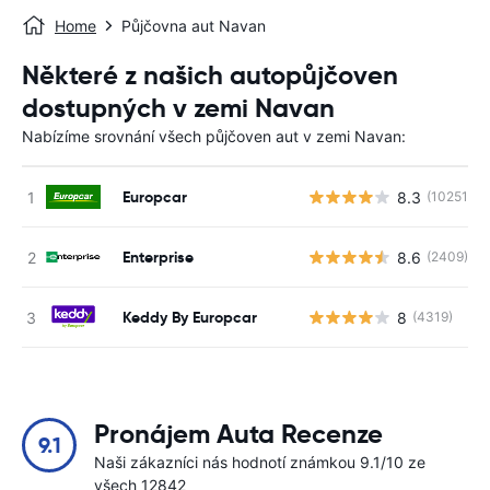
Home
Půjčovna aut Navan
Některé z našich autopůjčoven
dostupných v zemi Navan
Nabízíme srovnání všech půjčoven aut v zemi Navan:
Europcar
8.3
(10251)
Enterprise
8.6
(2409)
Keddy By Europcar
8
(4319)
Pronájem Auta Recenze
9.1
Naši zákazníci nás hodnotí známkou 9.1/10 ze
všech 12842