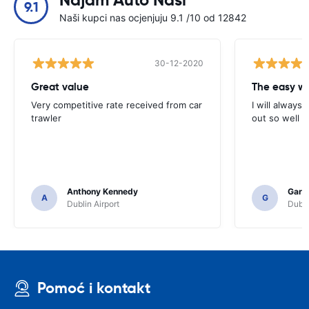
Najam Auto Naši
9.1
Naši kupci nas ocjenjuju 9.1 /10 od 12842
30-12-2020
Great value
Very competitive rate received from car
I will always 
trawler
out so well 
Anthony Kennedy
Gary 
A
G
Dublin Airport
Dubli
Pomoć i kontakt