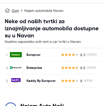
Dom
Najam automobila Navan
Neke od naših tvrtki za
iznajmljivanje automobila dostupne
su u Navan
Nudimo usporedbu svih rent a car tvrtki u Navan:
Europcar
8.3
(10251)
Ne
Enterprise
8.6
(2409)
Ne
Keddy By Europcar
8
(4319)
Ne