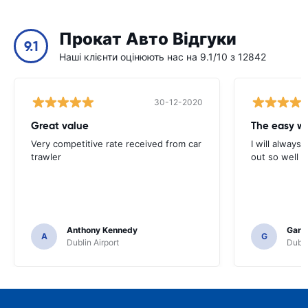
Прокат Авто Відгуки
9.1
Наші клієнти оцінюють нас на 9.1/10 з 12842
30-12-2020
Great value
Very competitive rate received from car
I will always 
trawler
out so well 
Anthony Kennedy
Gary 
A
G
Dublin Airport
Dubli