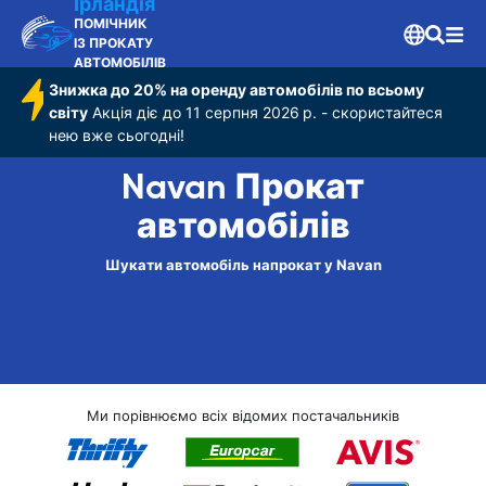
Ірландія
ПОМІЧНИК
ІЗ ПРОКАТУ
АВТОМОБІЛІВ
Знижка до 20% на оренду автомобілів по всьому
світу
Акція діє до 11 серпня 2026 р. - скористайтеся
нею вже сьогодні!
Navan Прокат
автомобілів
Шукати автомобіль напрокат у Navan
Ми порівнюємо всіх відомих постачальників