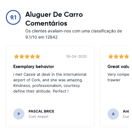
Aluguer De Carro
9.1
Comentários
Os clientes avaliam-nos com uma classificação de
9.1/10 em 12842
18-04-2020
Exemplary behavior
Great valu
i met Cassie at desk in the international
Very competit
airport of Cork, and she was amazing.
trawler
Kindness, professionalism, courtesy
define their attitude. Perfect !
PASCAL BRICE
Anth
P
A
Cork Airport
Dubli