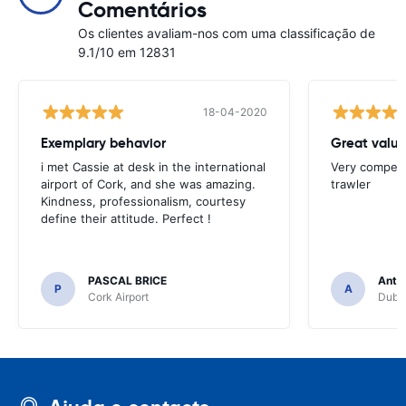
Comentários
Os clientes avaliam-nos com uma classificação de
9.1/10 em 12831
18-04-2020
Exemplary behavior
Great valu
i met Cassie at desk in the international
Very competit
airport of Cork, and she was amazing.
trawler
Kindness, professionalism, courtesy
define their attitude. Perfect !
PASCAL BRICE
Anth
P
A
Cork Airport
Dubli