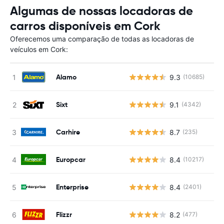
Algumas de nossas locadoras de
carros disponíveis em Cork
Oferecemos uma comparação de todas as locadoras de
veículos em Cork:
Alamo
9.3
(10685)
Sixt
9.1
(4342)
Carhire
8.7
(235)
Europcar
8.4
(10217)
Enterprise
8.4
(2401)
Flizzr
8.2
(477)