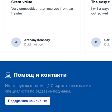
Great value
Very competitive rate received from car
I will always 
trawler
out so well 
Anthony Kennedy
Gary 
A
G
Dublin Airport
Dubli
Помощ и контакти
Имате нужда от помощ? Свържете се с нашите
специалисти по отдаване под наем.
Поддръжка на клиенти