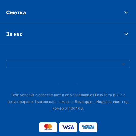
Сметка
За нас
Този уебсайт е собственост и се управлява от EasyTerra B.V. и е
регистриран в Търговската камара в Лиуварден, Нидерландия, под
номер 01104443.