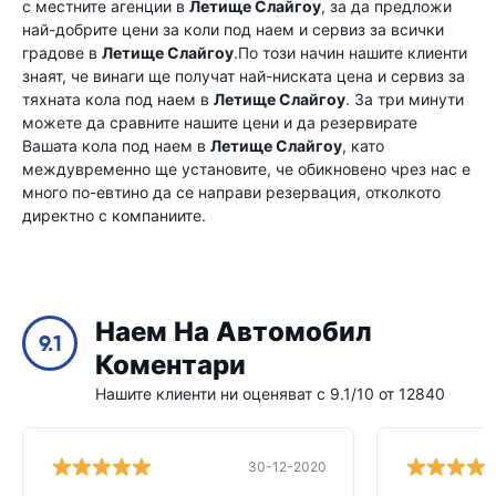
с местните агенции в
Летище Слайгоу
, за да предложи
най-добрите цени за коли под наем и сервиз за всички
градове в
Летище Слайгоу
.По този начин нашите клиенти
знаят, че винаги ще получат най-ниската цена и сервиз за
тяхната кола под наем в
Летище Слайгоу
. За три минути
можете да сравните нашите цени и да резервирате
Вашата кола под наем в
Летище Слайгоу
, като
междувременно ще установите, че обикновено чрез нас е
много по-евтино да се направи резервация, отколкото
директно с компаниите.
Наем На Автомобил
9.1
Коментари
Нашите клиенти ни оценяват с 9.1/10 от 12840
30-12-2020