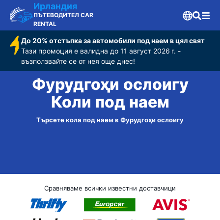
Ирландия
ПЪТЕВОДИТЕЛ CAR
RENTAL
До 20% отстъпка за автомобили под наем в цял свят
Тази промоция е валидна до 11 август 2026 г. -
възползвайте се от нея още днес!
Фурудгоҳи ослоигу
Коли под наем
Търсете кола под наем в Фурудгоҳи ослоигу
Сравняваме всички известни доставчици