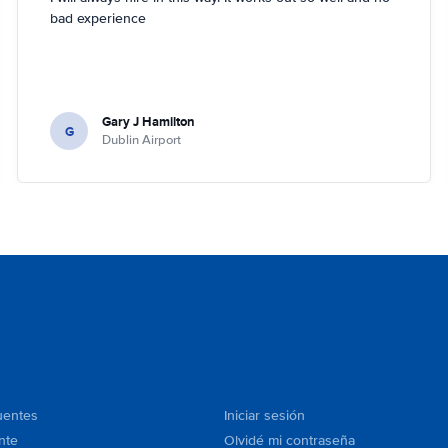
bad experience
Gary J Hamilton
G
Dublin Airport
uentes
Iniciar sesión
nte
Olvidé mi contraseña