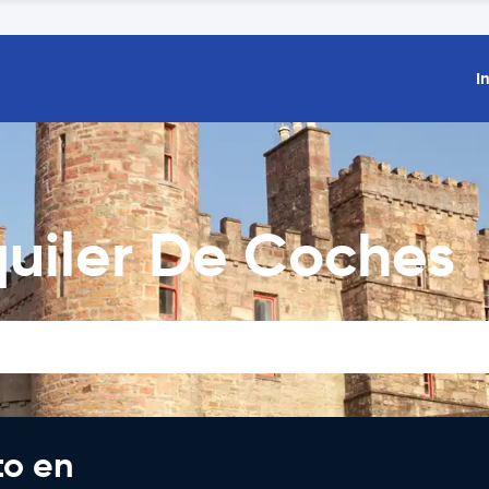
I
lquiler De Coches
to en