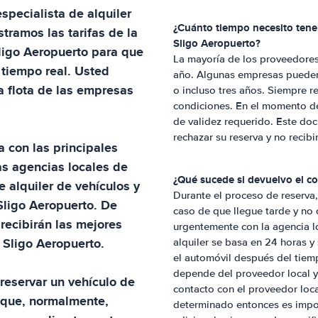
especialista de alquiler
¿Cuánto tiempo necesito tener
stramos las tarifas de la
Sligo Aeropuerto
?
ligo Aeropuerto
para que
La mayoría de los proveedores
 tiempo real. Usted
año. Algunas empresas pueden 
la flota de las empresas
o incluso tres años. Siempre 
condiciones. En el momento del
de validez requerido. Este doc
rechazar su reserva y no recibi
a con las principales
as agencias locales de
¿Qué sucede si devuelvo el c
e alquiler de vehículos y
Durante el proceso de reserva, 
Sligo Aeropuerto
. De
caso de que llegue tarde y no 
recibirán las mejores
urgentemente con la agencia lo
n
Sligo Aeropuerto
.
alquiler se basa en 24 horas y
el automóvil después del tiem
depende del proveedor local y 
reservar un vehículo de
contacto con el proveedor loca
 que, normalmente,
determinado entonces es import