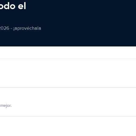
odo el
2026 - ¡aprovéchala
mejor.