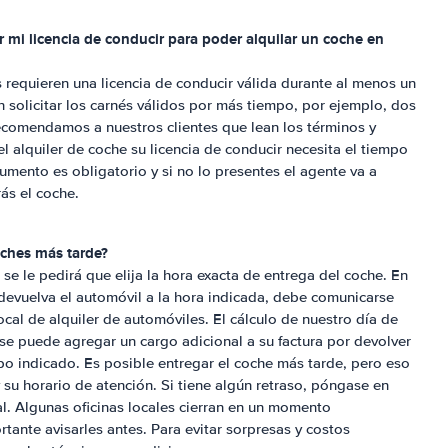
 mi licencia de conducir para poder alquilar un coche en
 requieren una licencia de conducir válida durante al menos un
solicitar los carnés válidos por más tiempo, por ejemplo, dos
recomendamos a nuestros clientes que lean los términos y
 alquiler de coche su licencia de conducir necesita el tiempo
umento es obligatorio y si no lo presentes el agente va a
rás el coche.
oches más tarde?
se le pedirá que elija la hora exacta de entrega del coche. En
devuelva el automóvil a la hora indicada, debe comunicarse
cal de alquiler de automóviles. El cálculo de nuestro día de
 se puede agregar un cargo adicional a su factura por devolver
po indicado. Es posible entregar el coche más tarde, pero eso
su horario de atención. Si tiene algún retraso, póngase en
l. Algunas oficinas locales cierran en un momento
ante avisarles antes. Para evitar sorpresas y costos