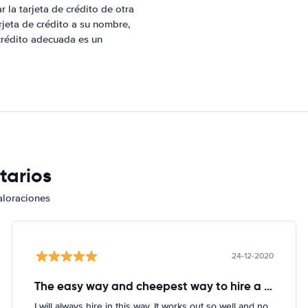
 la tarjeta de crédito de otra
arjeta de crédito a su nombre,
 crédito adecuada es un
tarios
aloraciones
24-12-2020
The easy way and cheepest way to hire a car
I will always hire in this way. It works out so well and no