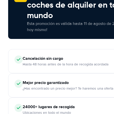
coches de alquiler en t
mundo
Esta promoción es válida hasta 11 de agosto de 
hoy mismo!
Cancelación
sin cargo
Hasta 48 horas antes de la hora de recogida acordada
Mejor precio garantizado
¿Has encontrado un precio mejor? Te haremos una oferta 
24000+
lugares de recogida
Ubicaciones en todo el mundo