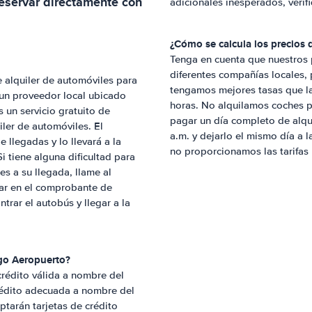
eservar directamente con
adicionales inesperados, verif
¿Cómo se calcula los precios d
Tenga en cuenta que nuestros
diferentes compañías locales
alquiler de automóviles para
tengamos mejores tasas que la
 un proveedor local ubicado
horas. No alquilamos coches po
un servicio gratuito de
pagar un día completo de alqui
ler de automóviles. El
a.m. y dejarlo el mismo día a l
 llegadas y lo llevará a la
no proporcionamos las tarifas
i tiene alguna dificultad para
s a su llegada, llame al
rar en el comprobante de
trar el autobús y llegar a la
go Aeropuerto
?
crédito válida a nombre del
crédito adecuada a nombre del
ptarán tarjetas de crédito