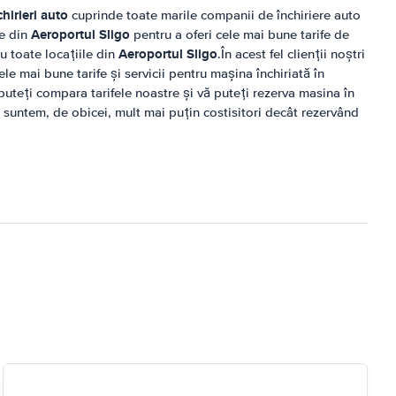
hirieri auto
cuprinde toate marile companii de închiriere auto
Aeroportul Sligo
le din
pentru a oferi cele mai bune tarife de
Aeroportul Sligo
ru toate locațiile din
.În acest fel clienții noștri
le mai bune tarife și servicii pentru mașina închiriată în
 puteți compara tarifele noastre și vă puteți rezerva masina în
ă suntem, de obicei, mult mai puțin costisitori decât rezervând