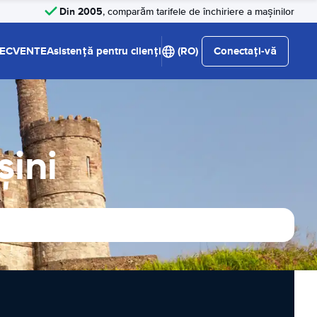
Din 2005
, comparăm tarifele de închiriere a mașinilor
RECVENTE
Asistență pentru clienți
(RO)
Conectați-vă
şini