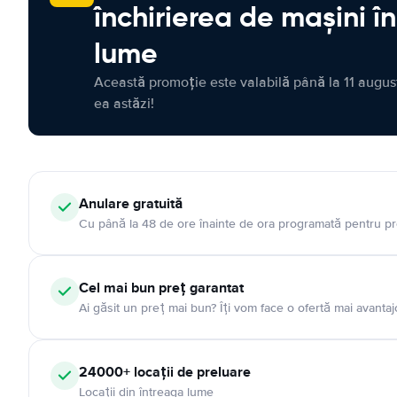
închirierea de mașini î
lume
Această promoție este valabilă până la 11 august
ea astăzi!
Anulare gratuită
Cu până la 48 de ore înainte de ora programată pentru pr
Cel mai bun preț garantat
Ai găsit un preț mai bun? Îți vom face o ofertă mai avantaj
24000+ locații de preluare
Locații din întreaga lume