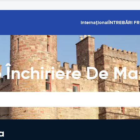
Internațional
ÎNTREBĂRI F
 Închiriere De Ma
a