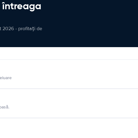
n întreaga
 2026 - profitați de
eluare
oasă.