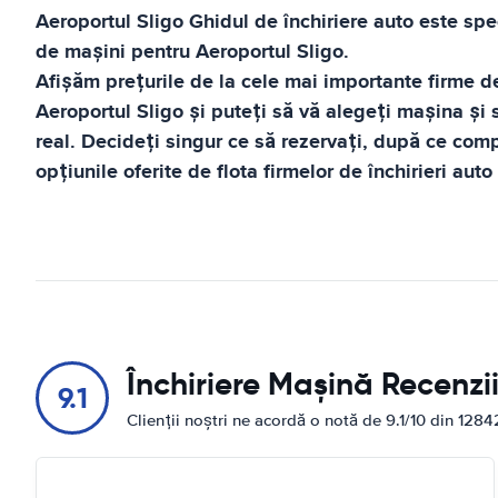
Aeroportul Sligo
Ghidul de închiriere auto
este spec
de mașini pentru
Aeroportul Sligo
.
Afișăm prețurile de la cele mai importante firme de
Aeroportul Sligo
și puteți să vă alegeți mașina și s
real. Decideți singur ce să rezervați, după ce compa
opțiunile oferite de flota firmelor de închirieri auto
Închiriere Mașină Recenzi
9.1
Clienții noștri ne acordă o notă de 9.1/10 din 1284