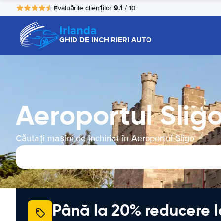
9.1
Evaluările clienților
/ 10
Irlanda
GHID DE INCHIRIERI AUTO
Aeroportul Sligo
Căutați mașini de închiriat în Aeroportul Sligo
Până la 20% reducere l