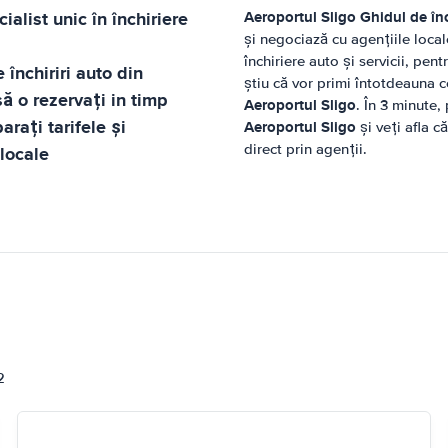
ialist unic în închiriere
Aeroportul Sligo
Ghidul de înc
și negociază cu agențiile loca
închiriere auto și servicii, pent
 închiriri auto din
știu că vor primi întotdeauna ce
ă o rezervați in timp
Aeroportul Sligo
. În 3 minute,
rați tarifele și
Aeroportul Sligo
și veți afla c
direct prin agenții.
 locale
i
2