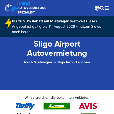
Irland
AUTOVERMIETUNG
SPEZIALIST
Bis zu 20% Rabatt auf Mietwagen weltweit
Dieses
Angebot ist gültig bis 11. August 2026 - nutzen Sie es
noch heute!
Sligo Airport
Autovermietung
Nach Mietwagen in Sligo Airport suchen
Wir vergleichen alle bekannten Anbieter.