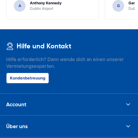
Anthony Kennedy
Gary 
A
G
Dublin Airport
Dubli
Hilfe und Kontakt
Hilfe erforderlich? Dann wende dich an einen unserer
Vermietungsexperten.
Kundenbetreuung
Account
Über uns