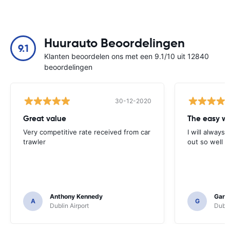
Huurauto Beoordelingen
9.1
Klanten beoordelen ons met een 9.1/10 uit 12840
beoordelingen
30-12-2020
Great value
Very competitive rate received from car
I will always 
trawler
out so well 
Anthony Kennedy
Gary 
A
G
Dublin Airport
Dubli