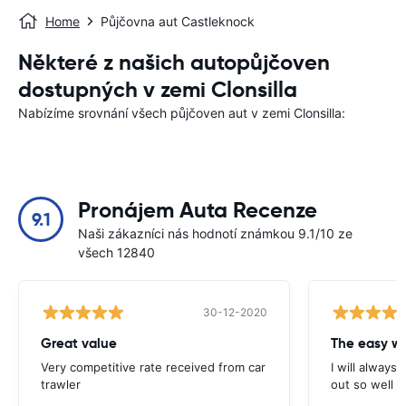
Home
Půjčovna aut Castleknock
Některé z našich autopůjčoven
dostupných v zemi Clonsilla
Nabízíme srovnání všech půjčoven aut v zemi Clonsilla:
Pronájem Auta Recenze
9.1
Naši zákazníci nás hodnotí známkou 9.1/10 ze
všech 12840
30-12-2020
Great value
Very competitive rate received from car
I will always 
trawler
out so well 