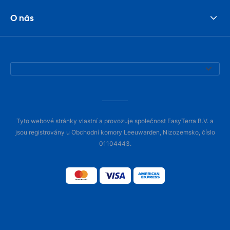
O nás
Tyto webové stránky vlastní a provozuje společnost EasyTerra B.V. a
jsou registrovány u Obchodní komory Leeuwarden, Nizozemsko, číslo
01104443.