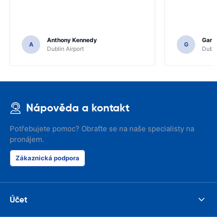
Anthony Kennedy
Gary 
A
G
Dublin Airport
Dubli
Nápověda a kontakt
Potřebujete pomoc? Obraťte se na naše specialisty na
pronájem.
Zákaznická podpora
Účet