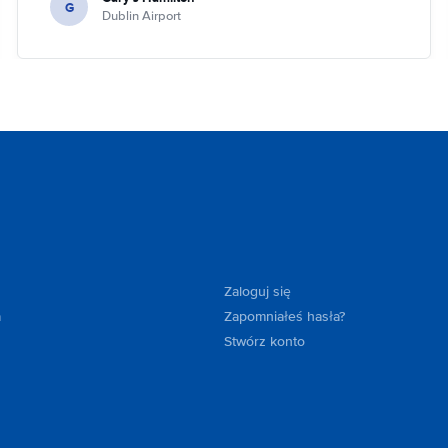
G
Dublin Airport
Zaloguj się
a
Zapomniałeś hasła?
Stwórz konto