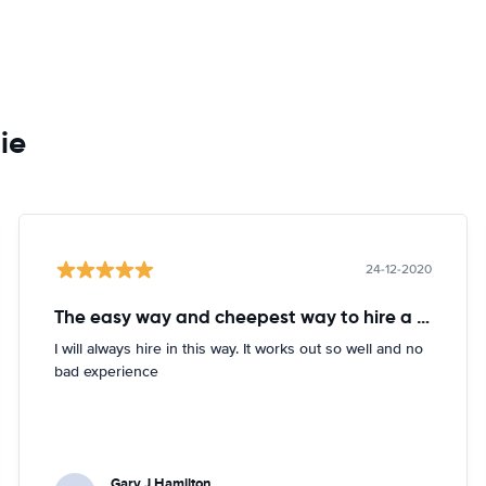
ie
24-12-2020
The easy way and cheepest way to hire a car
I will always hire in this way. It works out so well and no
bad experience
Gary J Hamilton