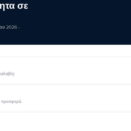
ητα σε
ου 2026 -
ραλαβής
η προσφορά.