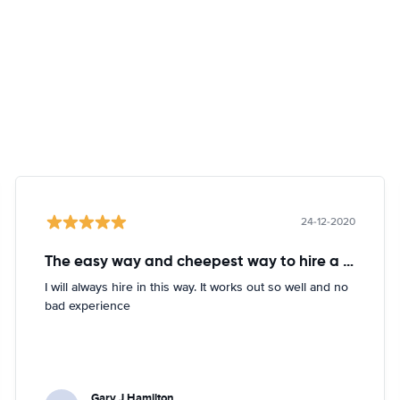
24-12-2020
The easy way and cheepest way to hire a car
I will always hire in this way. It works out so well and no
bad experience
Gary J Hamilton