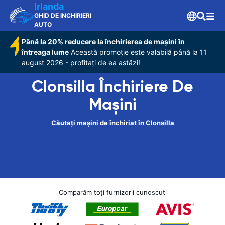
Irlanda
GHID DE INCHIRIERI
AUTO
Până la 20% reducere la închirierea de mașini în
întreaga lume
Această promoție este valabilă până la 11
august 2026 - profitați de ea astăzi!
Clonsilla Închiriere De
Maşini
Căutați mașini de închiriat în Clonsilla
Comparăm toți furnizorii cunoscuți