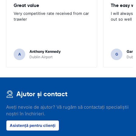
Great value
Very competitive rate received from car
I will always 
trawler
out so well 
Anthony Kennedy
Gary 
A
G
Dublin Airport
Dubli
Ajutor și contact
Aveți nevoie de ajutor? Vă rugăm să contactați specialiștii
noștri în închirieri.
Asistență pentru clienți