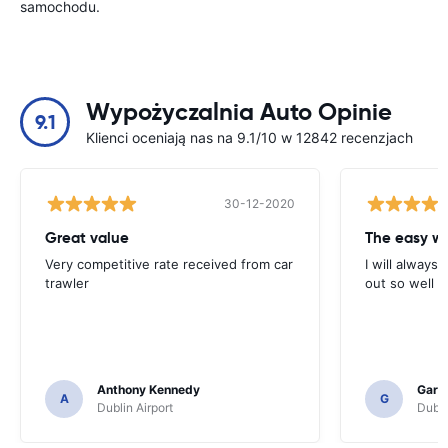
samochodu.
Wypożyczalnia Auto Opinie
9.1
Klienci oceniają nas na 9.1/10 w 12842 recenzjach
30-12-2020
Great value
Very competitive rate received from car
I will always 
trawler
out so well 
Anthony Kennedy
Gary 
A
G
Dublin Airport
Dubli