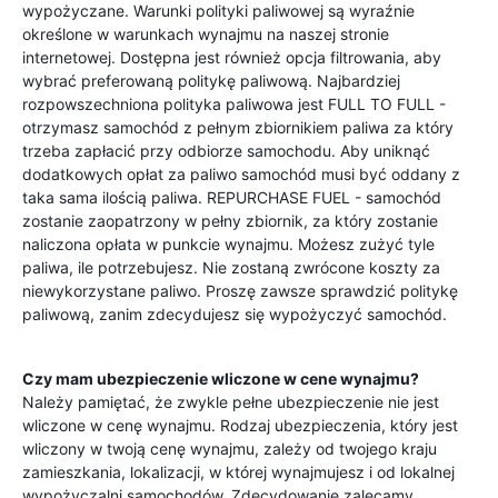
wypożyczane. Warunki polityki paliwowej są wyraźnie
określone w warunkach wynajmu na naszej stronie
internetowej. Dostępna jest również opcja filtrowania, aby
wybrać preferowaną politykę paliwową. Najbardziej
rozpowszechniona polityka paliwowa jest FULL TO FULL -
otrzymasz samochód z pełnym zbiornikiem paliwa za który
trzeba zapłacić przy odbiorze samochodu. Aby uniknąć
dodatkowych opłat za paliwo samochód musi być oddany z
taka sama ilością paliwa. REPURCHASE FUEL - samochód
zostanie zaopatrzony w pełny zbiornik, za który zostanie
naliczona opłata w punkcie wynajmu. Możesz zużyć tyle
paliwa, ile potrzebujesz. Nie zostaną zwrócone koszty za
niewykorzystane paliwo. Proszę zawsze sprawdzić politykę
paliwową, zanim zdecydujesz się wypożyczyć samochód.
Czy mam ubezpieczenie wliczone w cene wynajmu?
Należy pamiętać, że zwykle pełne ubezpieczenie nie jest
wliczone w cenę wynajmu. Rodzaj ubezpieczenia, który jest
wliczony w twoją cenę wynajmu, zależy od twojego kraju
zamieszkania, lokalizacji, w której wynajmujesz i od lokalnej
wypożyczalni samochodów. Zdecydowanie zalecamy