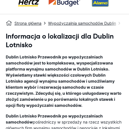
Strona główna
Wypożyczalnia samochodów Dublin
Dub
Informacja o lokalizacji dla Dublin
Lotnisko
Dublin Lotnisko
Przewodnik po wypożyczalniach
samochodów
jest to kompleksowa, wyspecjalizowana
platforma wynajmu samochodów w
Dublin Lotnisko
.
Wyświetlamy stawki większości czołowych
Dublin
Lotnisko
agencji wynajmu samochodów i umożliwiamy
klientom wybór i rezerwację samochodu w czasie
rzeczywistym. Zdecyduj się, u którego usługodawcy warto
złożyć zamówienie u po porównaniu lokalnych stawek i
opcji floty wypożyczalni samochodów.
Dublin Lotnisko
Przewodnik po wypożyczalniach
samochodów
pośredniczy w sprzedaży na rzecz wszystkich
głównych firm wynajmu samochodów i negocjuje z lokalnymi