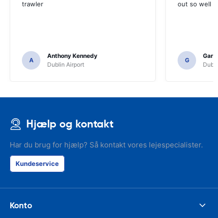
trawler
out so well 
Anthony Kennedy
Gary 
A
G
Dublin Airport
Dubli
Hjælp og kontakt
Har du brug for hjælp? Så kontakt vores lejespecialister.
Kundeservice
Konto