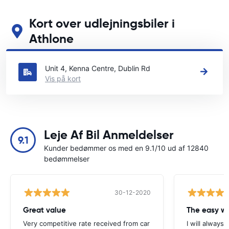
Kort over udlejningsbiler i
Athlone
Se vores vigtigste biludlejningssteder i Athlone
Unit 4, Kenna Centre, Dublin Rd
Vis på kort
Leje Af Bil Anmeldelser
9.1
Kunder bedømmer os med en 9.1/10 ud af 12840
bedømmelser
30-12-2020
Great value
Very competitive rate received from car
I will always 