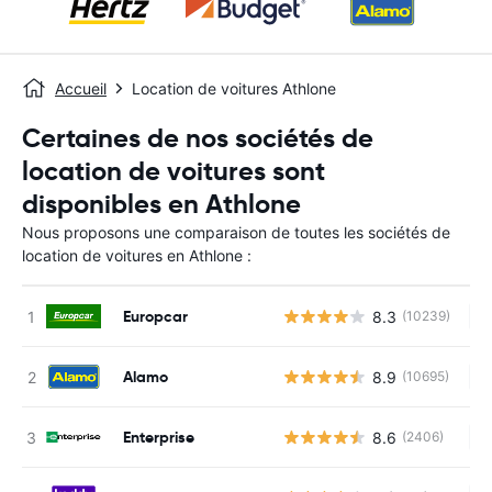
Accueil
Location de voitures Athlone
Certaines de nos sociétés de
location de voitures sont
disponibles en Athlone
Nous proposons une comparaison de toutes les sociétés de
location de voitures en Athlone :
Europcar
8.3
(10239)
Au
Alamo
8.9
(10695)
Au
Enterprise
8.6
(2406)
Au