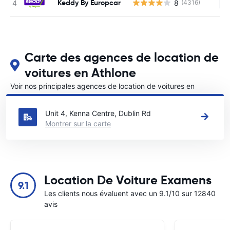
Keddy By Europcar
8
(4316)
Au
Carte des agences de location de
voitures en Athlone
Voir nos principales agences de location de voitures en
Athlone
Unit 4, Kenna Centre, Dublin Rd
Montrer sur la carte
Location De Voiture Examens
9.1
Les clients nous évaluent avec un 9.1/10 sur 12840
avis