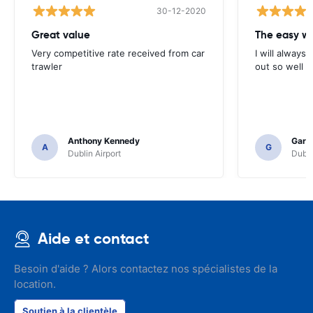
30-12-2020
Great value
Very competitive rate received from car
I will always 
trawler
out so well 
Anthony Kennedy
Gary 
A
G
Dublin Airport
Dubli
Aide et contact
Besoin d'aide ? Alors contactez nos spécialistes de la
location.
Soutien à la clientèle