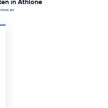
en in Athlone
hlone an