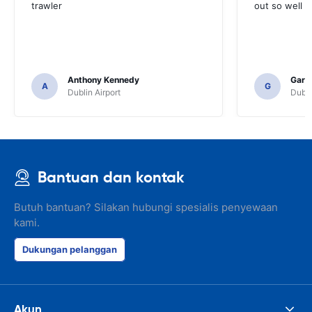
trawler
out so well 
Anthony Kennedy
Gary 
A
G
Dublin Airport
Dubli
Bantuan dan kontak
Butuh bantuan? Silakan hubungi spesialis penyewaan
kami.
Dukungan pelanggan
Akun