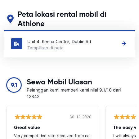
Peta lokasi rental mobil di
Athlone
Lihat lokasi persewaan mobil utama kami di Athlone
Unit 4, Kenna Centre, Dublin Rd
Tampilkan di peta
Sewa Mobil Ulasan
9.1
Pelanggan kami memberi kami nilai 9.1/10 dari
12842
30-12-2020
Great value
Very competitive rate received from car
I will always 