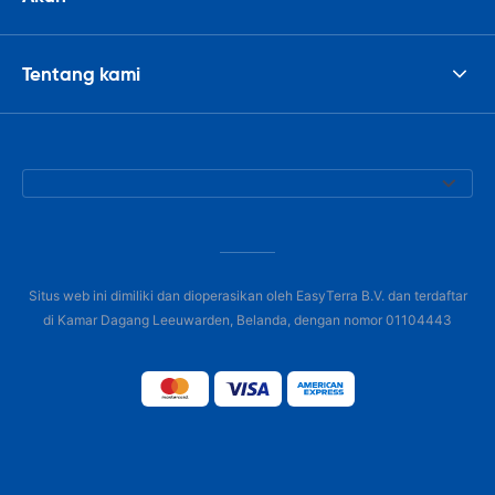
Tentang kami
Situs web ini dimiliki dan dioperasikan oleh EasyTerra B.V. dan terdaftar
di Kamar Dagang Leeuwarden, Belanda, dengan nomor 01104443