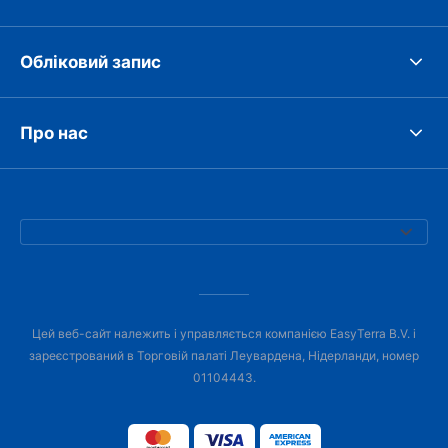
Обліковий запис
Про нас
Цей веб-сайт належить і управляється компанією EasyTerra B.V. і
зареєстрований в Торговій палаті Леувардена, Нідерланди, номер
01104443.