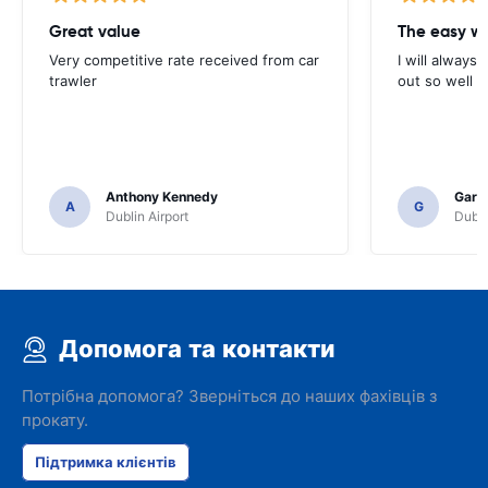
Great value
Very competitive rate received from car
I will always 
trawler
out so well 
Anthony Kennedy
Gary 
A
G
Dublin Airport
Dubli
Допомога та контакти
Потрібна допомога? Зверніться до наших фахівців з
прокату.
Підтримка клієнтів