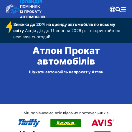
Ірландія
ПОМІЧНИК
ІЗ ПРОКАТУ
АВТОМОБІЛІВ
Знижка до 20% на оренду автомобілів по всьому
світу
Акція діє до 11 серпня 2026 р. - скористайтеся
нею вже сьогодні!
Атлон Прокат
автомобілів
Шукати автомобіль напрокат у Атлон
Ми порівнюємо всіх відомих постачальників