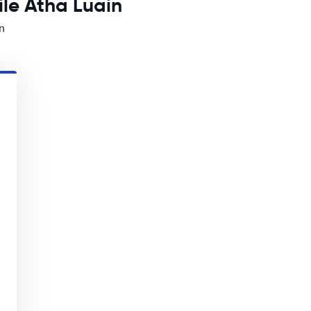
ile Átha Luain
n