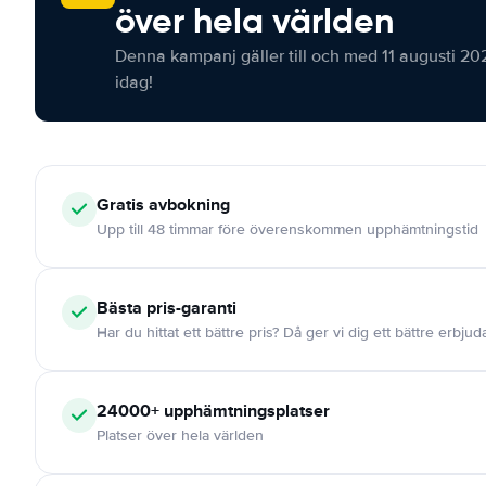
över hela världen
Denna kampanj gäller till och med 11 augusti 20
idag!
Gratis
avbokning
Upp till 48 timmar före överenskommen upphämtningstid
Bästa pris-garanti
Har du hittat ett bättre pris? Då ger vi dig ett bättre erbju
24000+
upphämtningsplatser
Platser över hela världen