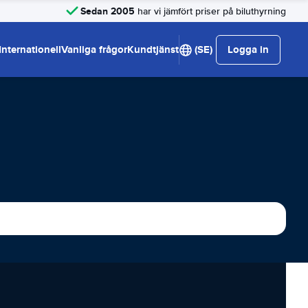
Sedan 2005
har vi jämfört priser på biluthyrning
Internationell
Vanliga frågor
Kundtjänst
(SE)
Logga in