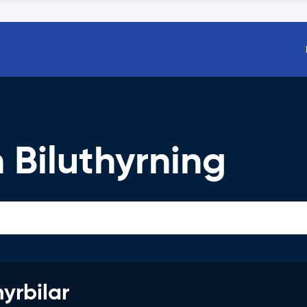
 Biluthyrning
hyrbilar