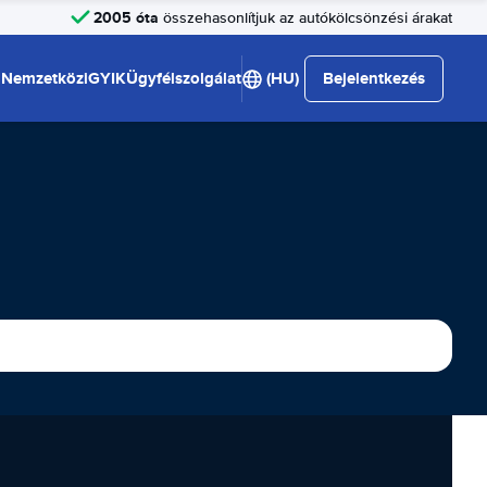
2005 óta
összehasonlítjuk az autókölcsönzési árakat
Nemzetközi
GYIK
Ügyfélszolgálat
(HU)
Bejelentkezés