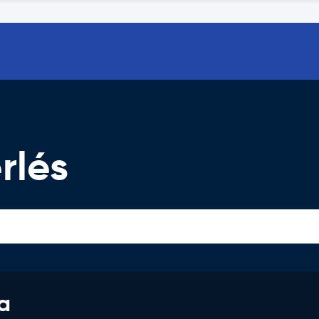
rlés
a