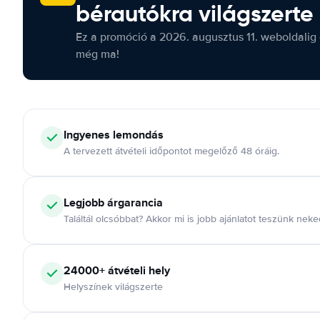
bérautókra világszerte
Ez a promóció a 2026. augusztus 11. weboldalig 
még ma!
Ingyenes lemondás
A tervezett átvételi időpontot megelőző 48 óráig.
Legjobb árgarancia
Találtál olcsóbbat? Akkor mi is jobb ajánlatot teszünk neke
24000+ átvételi hely
Helyszínek világszerte